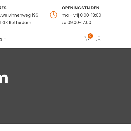
RES
OPENINGSTIJDEN
uwe Binnenweg 196
ma - vrij 8:00-18:00
1 GK Rotterdam
za 09:00-17:00
0
S
m