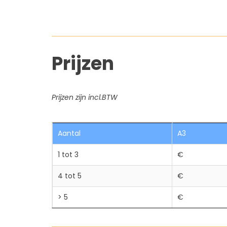
Prijzen
Prijzen zijn incl.BTW
Aantal
A3
1 tot 3
€
4 tot 5
€
> 5
€