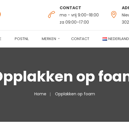
CONTACT
AD
ma - vrij 9:00–18:00
Nie
za 09:00–17:00
302
E
POSTNL
MERKEN
CONTACT
NEDERLAND
Opplakken op foa
Home
Opplakken op foam